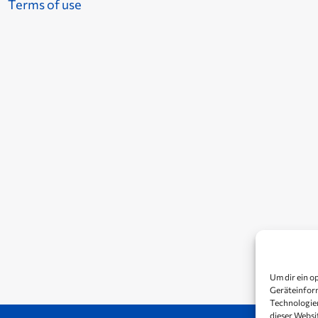
Terms of use
Um dir ein o
Geräteinform
Technologien
dieser Websi