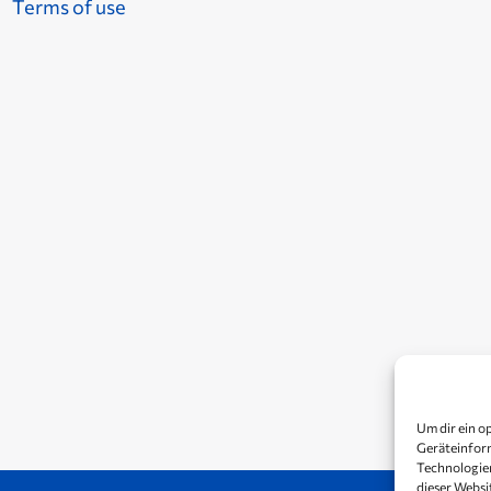
Terms of use
Um dir ein o
Geräteinform
Technologien
dieser Websi