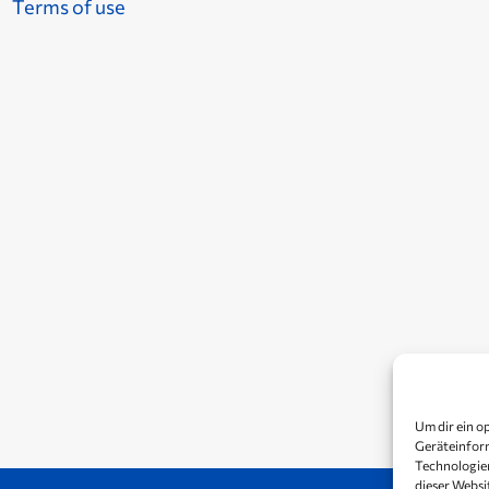
Terms of use
Um dir ein o
Geräteinform
Technologien
dieser Websi