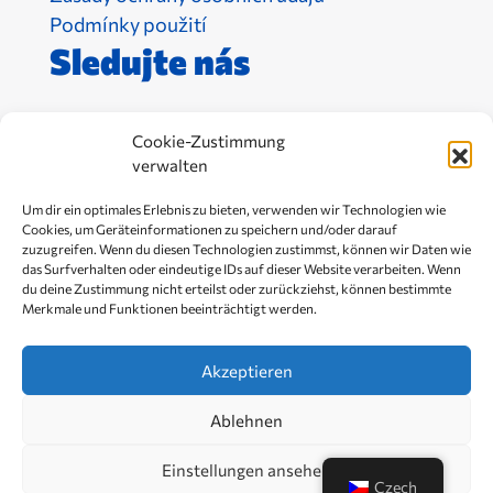
Podmínky použití
Sledujte nás
Cookie-Zustimmung
verwalten
Um dir ein optimales Erlebnis zu bieten, verwenden wir Technologien wie
Cookies, um Geräteinformationen zu speichern und/oder darauf
zuzugreifen. Wenn du diesen Technologien zustimmst, können wir Daten wie
das Surfverhalten oder eindeutige IDs auf dieser Website verarbeiten. Wenn
du deine Zustimmung nicht erteilst oder zurückziehst, können bestimmte
Merkmale und Funktionen beeinträchtigt werden.
Akzeptieren
Open toolbar
Ablehnen
Copyright 2026,
Ready4Crisis
Einstellungen ansehen
Czech